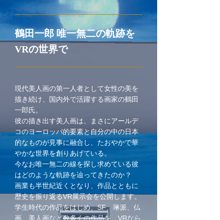
鶴田一郎 唯一無二の軌跡を
VRの世界で
現代美人画の第一人者として女性の美を
描き続け、国内外で活躍する画家の鶴田
一郎氏。
彼の描き出す美人画は、まさにアールデ
コのヨーロッパ的要素と自分の中の日本
的なものが見事に融合し、たおやかで華
やかな世界を創りあげている。
今なお唯一無二の線を探し求めている彼
はどのような軌跡を辿ってきたのか？
画業も半世紀近くとなり、作品とともに
歴史を振り返るVR展示会を公開します。
学生時代の作品をはじめ、SF、琳派、仏
画、美人画など数多くの作品を、VRなら