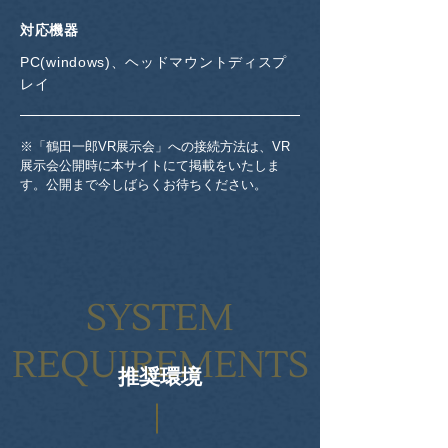
対応機器
PC(windows)、ヘッドマウントディスプ
レイ
※「鶴田一郎VR展示会」への接続方法は、VR
展示会公開時に本サイトにて掲載をいたしま
す。公開まで今しばらくお待ちください。
SYSTEM
REQUIREMENTS
推奨環境